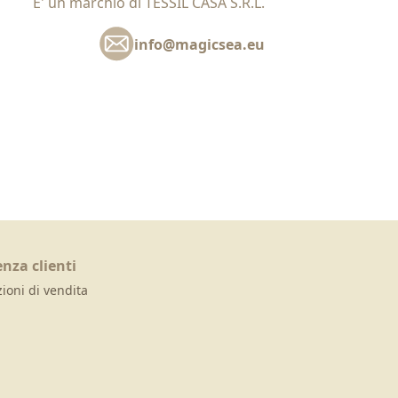
E' un marchio di TESSIL CASA S.R.L.
info@magicsea.eu
enza clienti
ioni di vendita