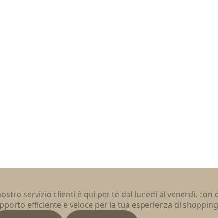
 nostro servizio clienti è qui per te dal lunedì al venerdì, con
pporto efficiente e veloce per la tua esperienza di shopping