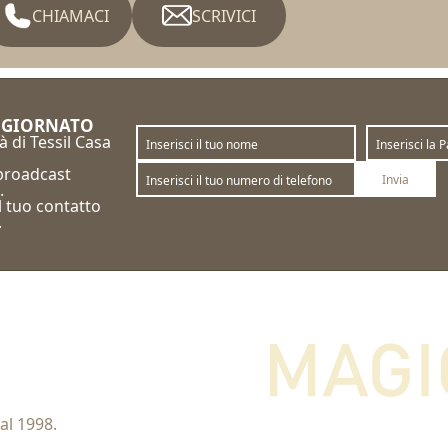
CHIAMACI
SCRIVICI
GGIORNATO
à di Tessil Casa
 broadcast
Invia
.
il tuo contatto
Sottoscrivi
Annulla la sottoscrizione
.
al 1998.