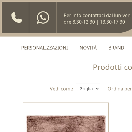
Per info contattaci dal lun-ven
ore 8,30-12,30 | 13,30-17,30
PERSONALIZZAZIONI
NOVITÀ
BRAND
Prodotti c
Vedi come
Ordina per