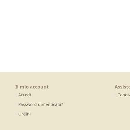
Il mio account
Assist
Accedi
Condiz
Password dimenticata?
Ordini