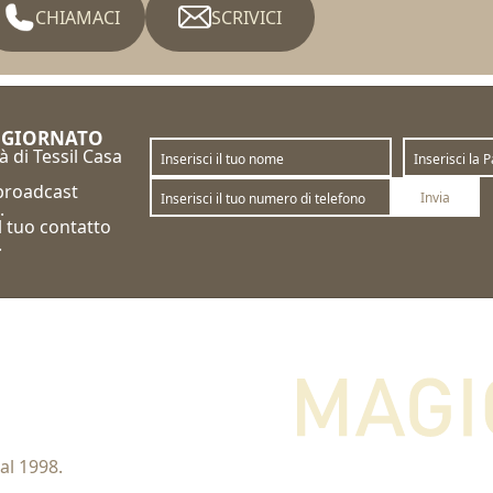
CHIAMACI
SCRIVICI
GGIORNATO
à di Tessil Casa
 broadcast
Invia
.
il tuo contatto
Sottoscrivi
Annulla la sottoscrizione
.
al 1998.