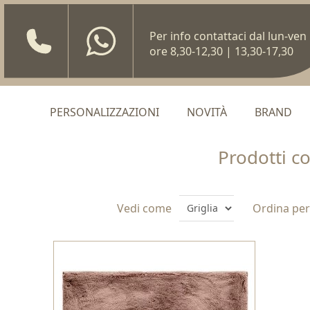
Per info contattaci dal lun-ven
ore 8,30-12,30 | 13,30-17,30
PERSONALIZZAZIONI
NOVITÀ
BRAND
Prodotti c
Vedi come
Ordina per