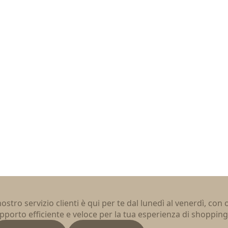
 nostro servizio clienti è qui per te dal lunedì al venerdì, con
pporto efficiente e veloce per la tua esperienza di shopping