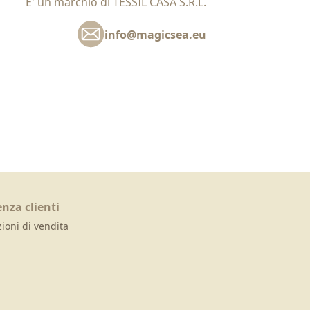
E' un marchio di TESSIL CASA S.R.L.
info@magicsea.eu
enza clienti
ioni di vendita