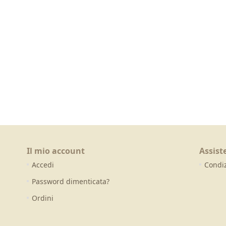
Il mio account
Assist
Accedi
Condiz
Password dimenticata?
Ordini