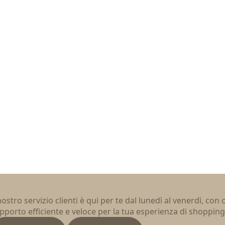
 nostro servizio clienti è qui per te dal lunedì al venerdì, con
pporto efficiente e veloce per la tua esperienza di shopping