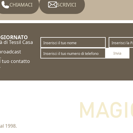
CHIAMACI
SCRIVICI
GGIORNATO
à di Tessil Casa
 broadcast
Invia
.
il tuo contatto
Sottoscrivi
Annulla la sottoscrizione
.
al 1998.