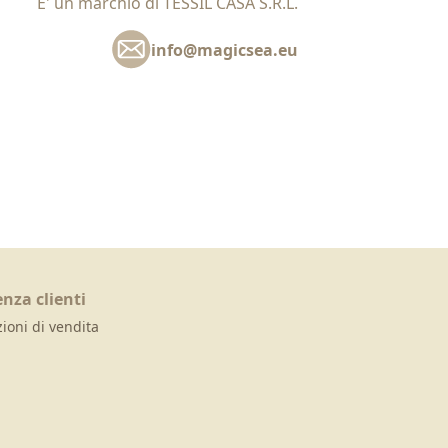
E' un marchio di TESSIL CASA S.R.L.
info@magicsea.eu
enza clienti
ioni di vendita