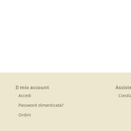
Il mio account
Assist
Accedi
Condiz
Password dimenticata?
Ordini