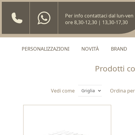
Per info contattaci dal lun-ven
ore 8,30-12,30 | 13,30-17,30
PERSONALIZZAZIONI
NOVITÀ
BRAND
Prodotti c
Vedi come
Ordina per